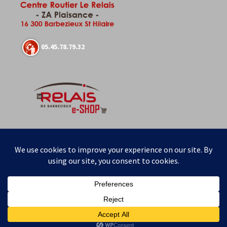
05.45.78.79.32
@lerelaisdebarbezieux
Mentions légales
Fièrement propulsé par WordPress